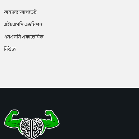
অন্যান্য আপডেট
এইচএসসি এডমিশন
এসএসসি একাডেমিক
নিউজ