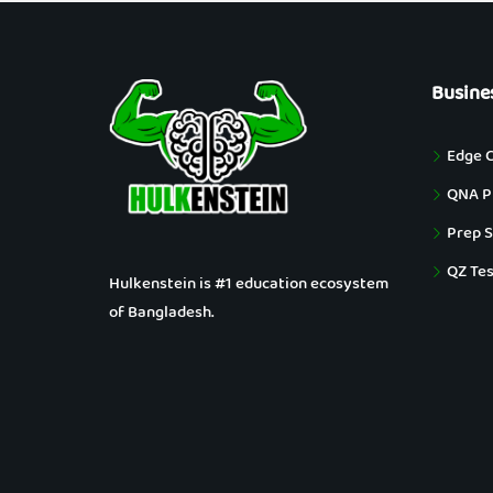
Busine
Edge 
QNA Pu
Prep S
QZ Tes
Hulkenstein is #1 education ecosystem
of Bangladesh.