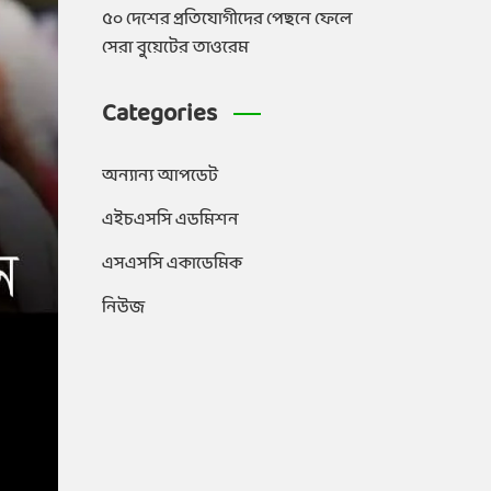
৫০ দেশের প্রতিযোগীদের পেছনে ফেলে
সেরা বুয়েটের তাওরেম
Categories
অন্যান্য আপডেট
এইচএসসি এডমিশন
এসএসসি একাডেমিক
নিউজ