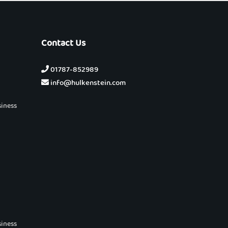
Contact Us
01787-852989
info@hulkenstein.com
siness
siness