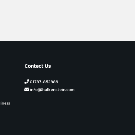
Contact Us
01787-852989
info@hulkenstein.com
siness