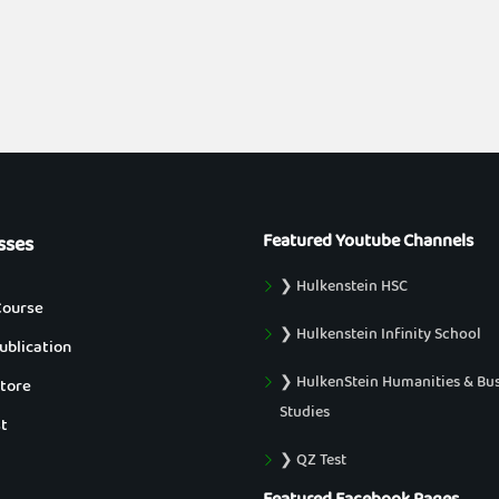
Featured Youtube Channels
sses
❯ Hulkenstein HSC
Course
❯ Hulkenstein Infinity School
blication
❯ HulkenStein Humanities & Bu
tore
Studies
t
❯ QZ Test