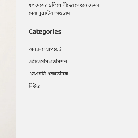
৫০ দেশের প্রতিযোগীদের পেছনে ফেলে
সেরা বুয়েটের তাওরেম
Categories
অন্যান্য আপডেট
এইচএসসি এডমিশন
এসএসসি একাডেমিক
নিউজ