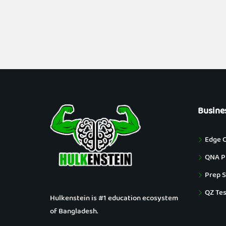
Busine
Edge 
QNA Pu
Prep S
QZ Tes
Hulkenstein is #1 education ecosystem
of Bangladesh.