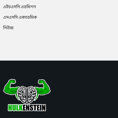
এইচএসসি এডমিশন
এসএসসি একাডেমিক
নিউজ