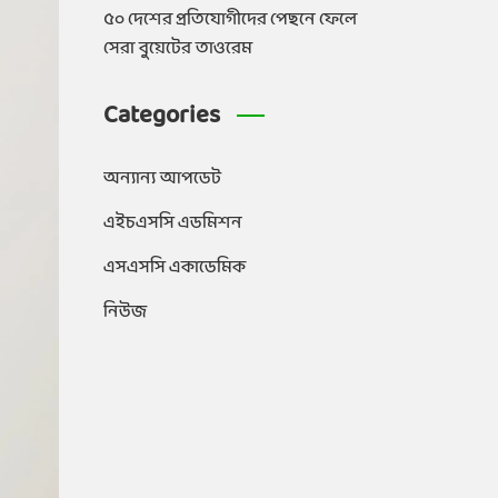
৫০ দেশের প্রতিযোগীদের পেছনে ফেলে
সেরা বুয়েটের তাওরেম
Categories
অন্যান্য আপডেট
এইচএসসি এডমিশন
এসএসসি একাডেমিক
নিউজ