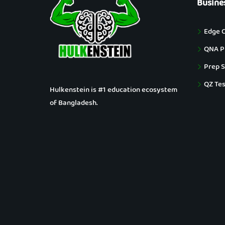
Busine
Edge 
QNA Pu
Prep S
QZ Tes
Hulkenstein is #1 education ecosystem
of Bangladesh.