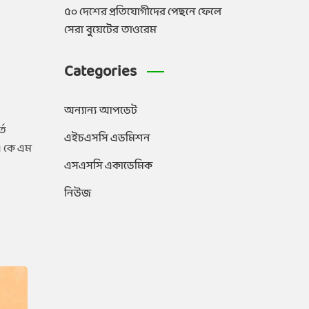
৫০ দেশের প্রতিযোগীদের পেছনে ফেলে
সেরা বুয়েটের তাওরেম
Categories
অন্যান্য আপডেট
তে
এইচএসসি এডমিশন
 এ কে এম
এসএসসি একাডেমিক
নিউজ