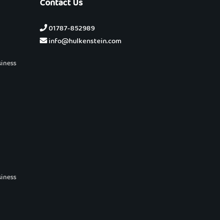
Contact Us
01787-852989
info@hulkenstein.com
siness
siness