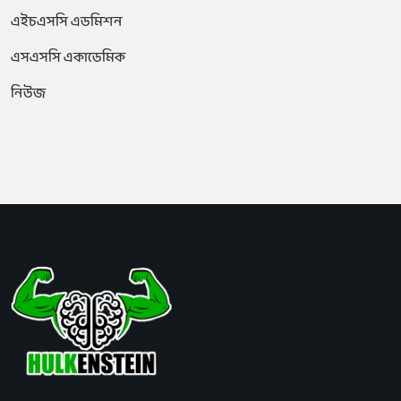
এইচএসসি এডমিশন
এসএসসি একাডেমিক
নিউজ