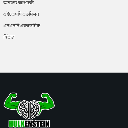
অন্যান্য আপডেট
এইচএসসি এডমিশন
এসএসসি একাডেমিক
নিউজ