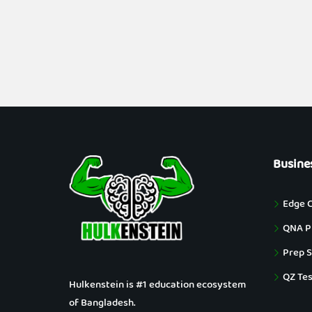
Busine
Edge 
QNA Pu
Prep S
QZ Tes
Hulkenstein is #1 education ecosystem
of Bangladesh.