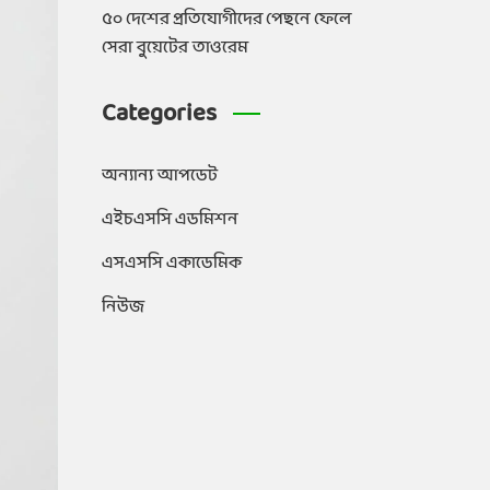
৫০ দেশের প্রতিযোগীদের পেছনে ফেলে
সেরা বুয়েটের তাওরেম
Categories
অন্যান্য আপডেট
এইচএসসি এডমিশন
এসএসসি একাডেমিক
নিউজ