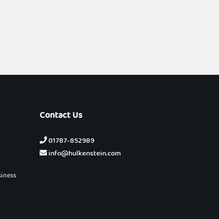
Contact Us
01787-852989
info@hulkenstein.com
siness