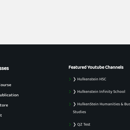
Featured Youtube Channels
sses
❯ Hulkenstein HSC
Course
❯ Hulkenstein Infinity School
blication
❯ HulkenStein Humanities & Bu
tore
Studies
t
❯ QZ Test