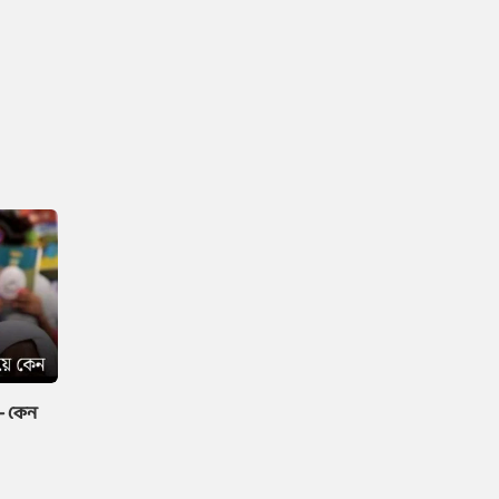
 — কেন