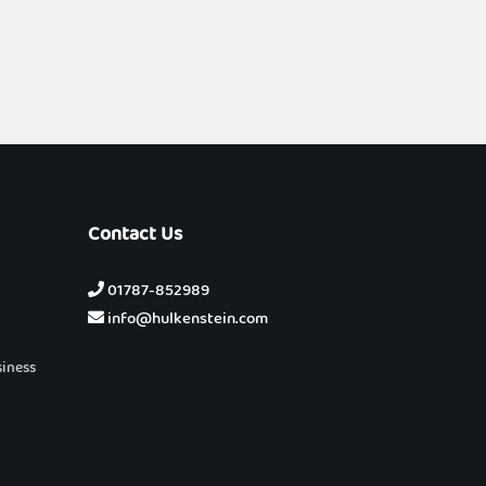
Contact Us
01787-852989
info@hulkenstein.com
siness