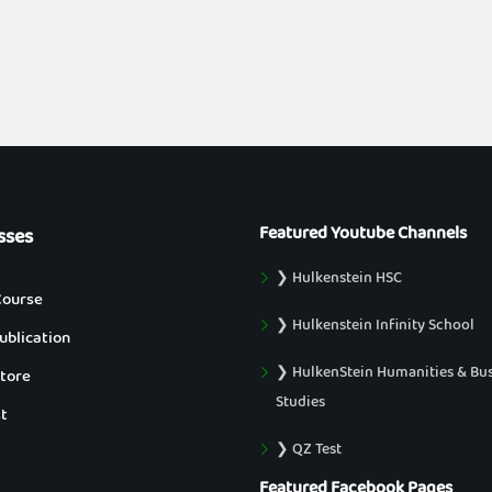
Featured Youtube Channels
sses
❯ Hulkenstein HSC
Course
❯ Hulkenstein Infinity School
blication
❯ HulkenStein Humanities & Bu
tore
Studies
t
❯ QZ Test
Featured Facebook Pages