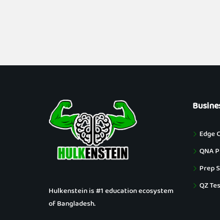
Busine
Edge 
QNA Pu
Prep S
QZ Tes
Hulkenstein is #1 education ecosystem
of Bangladesh.