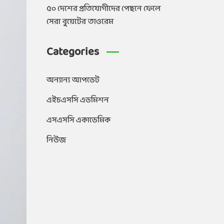
৫০ দেশের প্রতিযোগীদের পেছনে ফেলে
সেরা বুয়েটের তাওরেম
Categories
অন্যান্য আপডেট
এইচএসসি এডমিশন
এসএসসি একাডেমিক
নিউজ