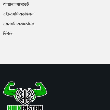
অন্যান্য আপডেট
এইচএসসি এডমিশন
এসএসসি একাডেমিক
নিউজ