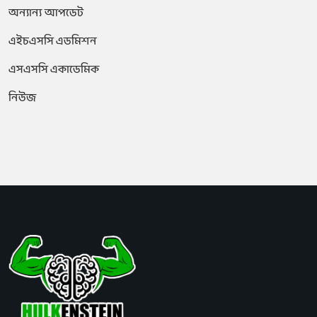
অন্যান্য আপডেট
এইচএসসি এডমিশন
এসএসসি একাডেমিক
নিউজ