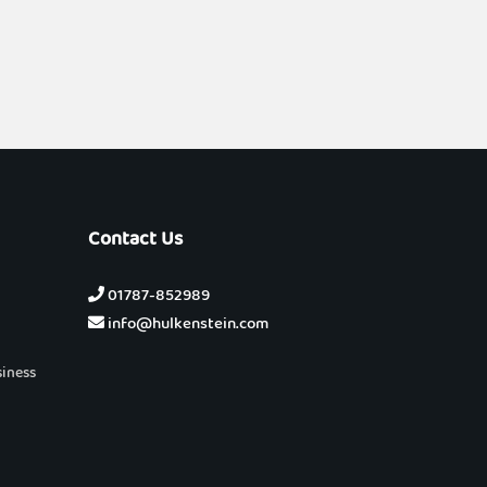
Contact Us
01787-852989
info@hulkenstein.com
siness