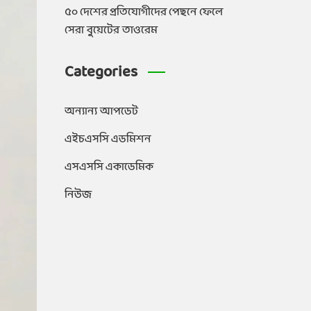
৫০ দেশের প্রতিযোগীদের পেছনে ফেলে
সেরা বুয়েটের তাওরেম
Categories
অন্যান্য আপডেট
এইচএসসি এডমিশন
এসএসসি একাডেমিক
নিউজ