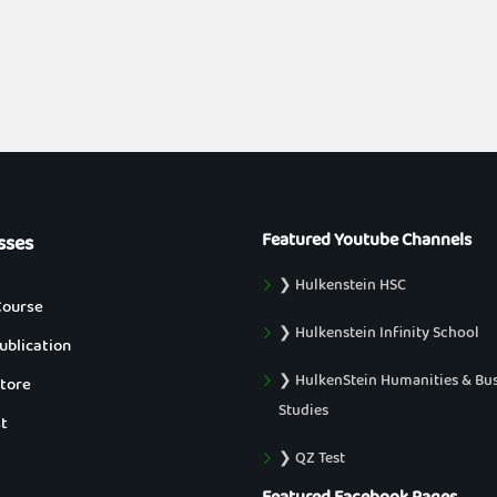
Featured Youtube Channels
sses
❯ Hulkenstein HSC
Course
❯ Hulkenstein Infinity School
blication
❯ HulkenStein Humanities & Bu
tore
Studies
t
❯ QZ Test