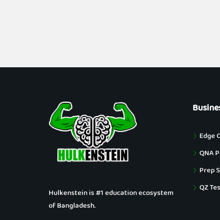
Busine
Edge 
QNA Pu
Prep S
QZ Tes
Hulkenstein is #1 education ecosystem
of Bangladesh.