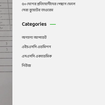
৫০ দেশের প্রতিযোগীদের পেছনে ফেলে
সেরা বুয়েটের তাওরেম
Categories
অন্যান্য আপডেট
এইচএসসি এডমিশন
এসএসসি একাডেমিক
নিউজ