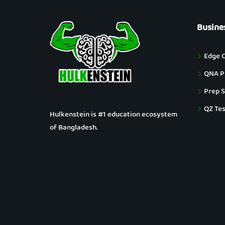
Busine
Edge 
QNA Pu
Prep S
QZ Tes
Hulkenstein is #1 education ecosystem
of Bangladesh.