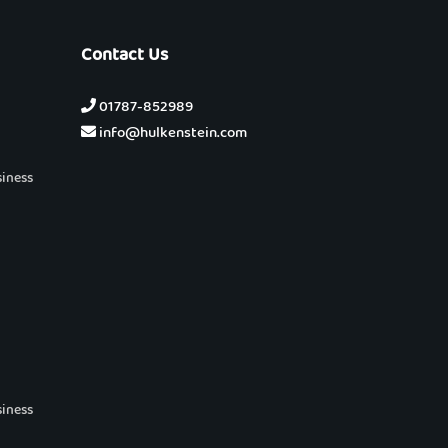
Contact Us
01787-852989
info@hulkenstein.com
siness
siness