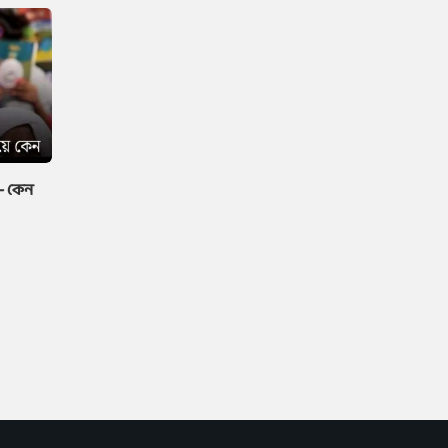
 — কেন